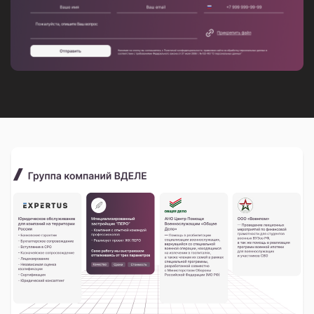
660017, г.Красноярск, ул. Карла
Маркса, 48. офис 706
Пн - Пт 09:00 - 19:00
Навигация сайта
О компании
Услуги
Портфолио
Новости
Контакты
Карта сайта
Услуги
Брендинг