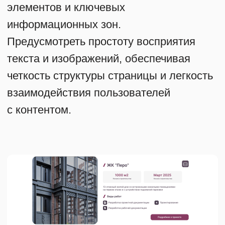
В рамках проекта были
выполнены следующие
работы
Создание дизайна
: Разработан
оригинальный дизайн сайта,
соответствующий фирменному стилю
строительной компании
и согласованному заранее прототипу.
Разработка блоков
: Реализовано
оформление 19 уникальных
тематических блоков, обеспечивающих
полную информативность ресурса
и комфортное восприятие информации