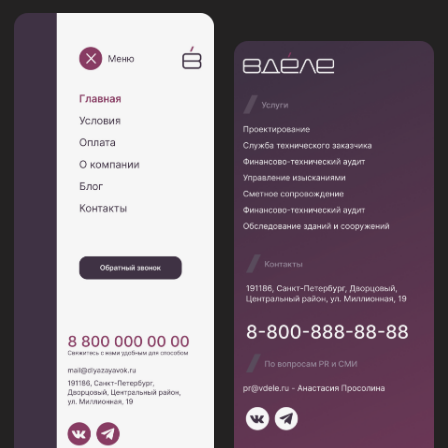
Создайте сайт для
своего бизнеса
Сайт вашей компании — это
инструмент, транслирующий
уникальность и ключевые ценности
вашего бренда. Именно от него
зависит первое впечатление аудитории
и уровень доверия потенциальных
клиентов. Студия KUT Media
специализируется на разработке
сайтов различного уровня
сложности — от лаконичных