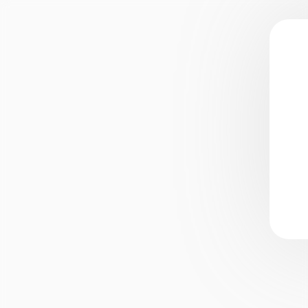
Брендинг
Разработка логотипа
Разработка брендбука
Нейминг
Разработка этикетки и
упаковки
Полиграфия
Оформление соцсете