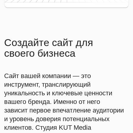
Логотип и фирменный стиль
Дизайн полиграфии
Сайт визитка
Корпоративный сайт
Сайты услуг
Интернет-магазины
Регистрация товарного знака
Мы в социальных сетях
ИП Кутлугужина Кристина Сергеевна
ИНН: 381506804470