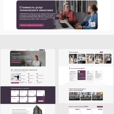
пользователями.
Адаптация под мобильные
устройства
: Все элементы сайта
спроектированы таким образом, чтобы
обеспечить идеальное отображение
и функциональность на любых типах
устройств, включая смартфоны
и планшеты.
Повышение привлекательности
и удобства
: Интерфейс выполнен
в современном стиле, с удобной
структурой и грамотным расположением
важных элементов, что позволяет
пользователям быстро находить нужную
информацию и комфортно
взаимодействовать с сайтом.
Таким образом, результатом