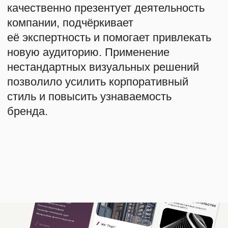
Предложим варианты
Шаг 2
работы
Заключим договор
Шаг 3
Подготовим ТЗ (бриф)
Шаг 4
Начнем работу над
Шаг 5
проектом
+7