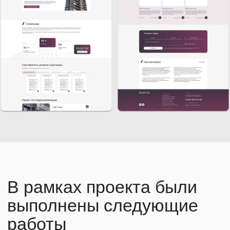
выполненных работ стал качественный,
стильный и практичный сайт,
способствующий эффективному
представлению деятельности компании,
подчеркивающий её профессиональные
компетенции и стимулирующий
привлечение новой клиентской базы.