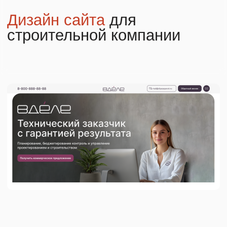
Задача проекта
Задача проекта
заключается в создании
оригинального и качественного дизайна
сайта для строительной компании,
строго соответствующего
утвержденному фирменному стилю
организации и разработанному ранее
прототипу. Проект включает разработку
полного набора необходимых экранов
и элементов оформления, состоящих
из 19 отдельных тематических блоков,