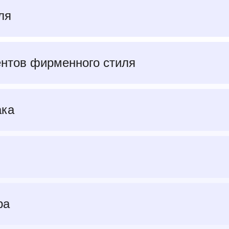
ля
ентов фирменного стиля
ака
ра