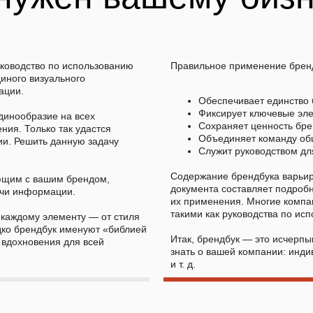
ководство по использованию
Правильное применение бренд
иного визуального
ации.
Обеспечивает единство 
Фиксирует ключевые эле
динообразие на всех
Сохраняет ценность бре
ия. Только так удастся
Объединяет команду об
ии. Решить данную задачу
Служит руководством дл
Содержание брендбука варьир
ющим с вашим брендом,
документа составляет подроб
ачи информации.
их применения. Многие комп
такими как руководства по и
 каждому элементу — от стиля
дко брендбук именуют «библией
Итак, брендбук — это исчерпы
 вдохновения для всей
знать о вашей компании: инди
и т. д.