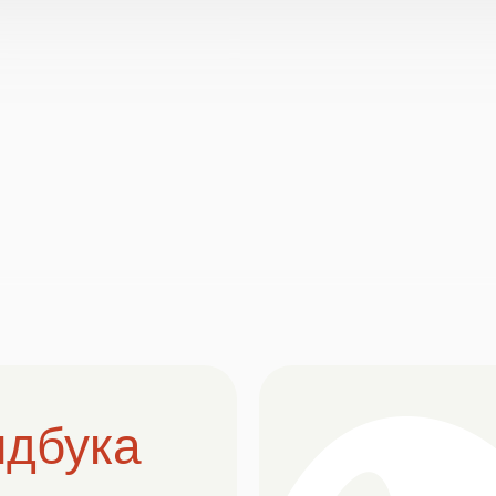
ндбука