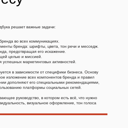
бука решает важные задачи:
бренда во всех коммуникациях.
менты бренда: шрифты, цвета, тон речи и месседж.
нда, предотвращая его искажение.
щей целью и миссией.
я успешных маркетинговых активностей.
уется в зависимости от специфики бизнеса. Основу
ное изложение всех компонентов бренда и правил
ании дополняют его специальными рекомендациями,
спользованию платформы социальных сетей.
вающее руководство, в котором есть всё, что нужно
видуальность, визуальное оформление, тон голоса