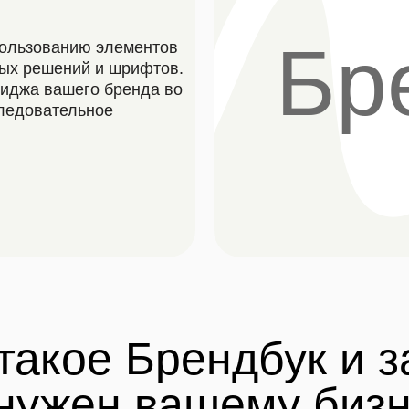
Бр
пользованию элементов
вых решений и шрифтов.
миджа вашего бренда во
следовательное
такое Брендбук и 
нужен вашему биз