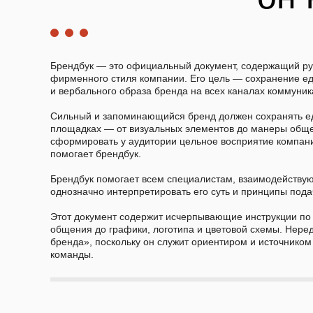
Брендбук — это официальный документ, содержащий ру
фирменного стиля компании. Его цель — сохранение ед
и вербального образа бренда на всех каналах коммуник
Сильный и запоминающийся бренд должен сохранять е
площадках — от визуальных элементов до манеры общен
сформировать у аудитории цельное восприятие компан
помогает брендбук.
Брендбук помогает всем специалистам, взаимодейству
однозначно интерпретировать его суть и принципы под
Этот документ содержит исчерпывающие инструкции по
общения до графики, логотипа и цветовой схемы. Нере
бренда», поскольку он служит ориентиром и источником
команды.