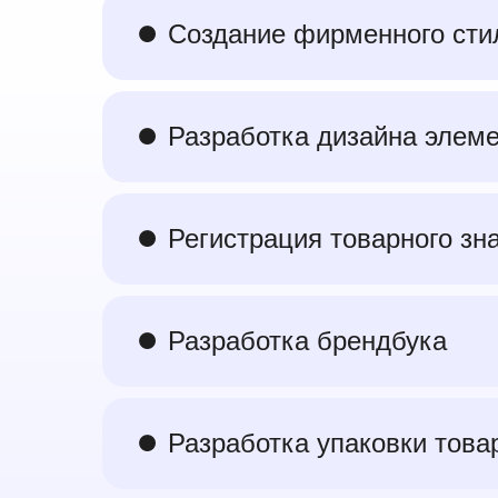
⏺︎ Создание фирменного сти
⏺︎ Разработка дизайна элем
⏺︎ Регистрация товарного зн
⏺︎ Разработка брендбука
⏺︎ Разработка упаковки това