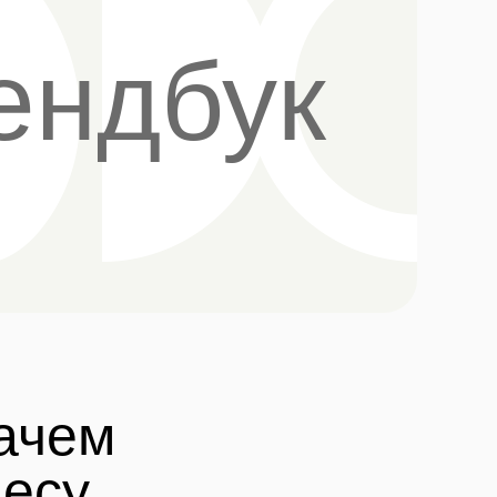
ендбук
зачем
несу