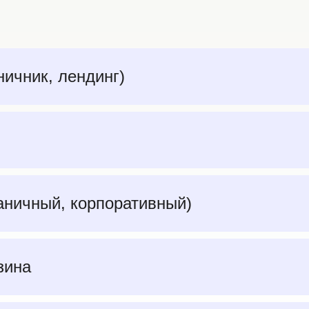
ничник, лендинг)
раничный, корпоративный)
зина