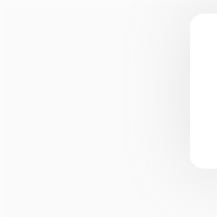
Брендинг
Разработка логотипа
Разработка брендбука
Нейминг
Разработка этикетки и
упаковки
Полиграфия
Оформление соцсете