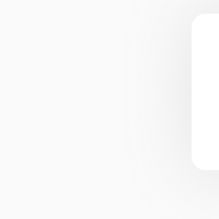
Брендинг
Разработка логотипа
Разработка брендбука
Нейминг
Разработка этикетки и
упаковки
Полиграфия
Оформление соцсете