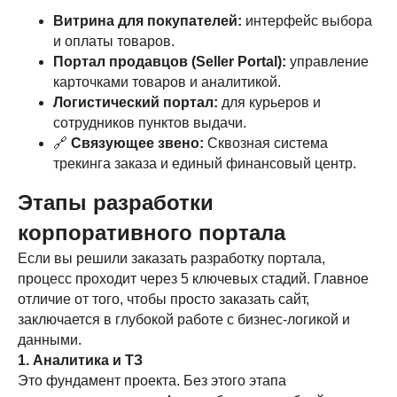
Витрина для покупателей:
интерфейс выбора
и оплаты товаров.
Портал продавцов (Seller Portal):
управление
карточками товаров и аналитикой.
Логистический портал:
для курьеров и
сотрудников пунктов выдачи.
🔗
Связующее звено:
Сквозная система
трекинга заказа и единый финансовый центр.
Этапы разработки
корпоративного портала
Если вы решили заказать разработку портала,
процесс проходит через 5 ключевых стадий. Главное
отличие от того, чтобы просто заказать сайт,
заключается в глубокой работе с бизнес-логикой и
В каждой истории — своя ценность, в каждом
бренде — своя неповторимость, а в каждом
данными.
проекте — потенциал легенды.
1. Аналитика и ТЗ
Это фундамент проекта. Без этого этапа
Свяжитесь удобным способом