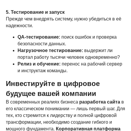
5. Тестирование и запуск
Прежде чем внедрять систему, нужно убедиться в её
надежности.
ИП Кутлугужина Кристина Сергеевна
QA-тестирование:
поиск ошибок и проверка
ИНН: 381506804470
безопасности данных.
ОГРНИП: 324246800034140
Нагрузочное тестирование:
выдержит ли
портал работу тысячи человек одновременно?
©
2021 KUTMedia. Все права защищены
Релиз и обучение:
перенос на рабочий сервер
Политика конфиденциальности
и инструктаж команды.
Некоторые изображения предоставлены
Инвестируйте в цифровое
Magnific (ранее Freepik) и Flaticon.
будущее вашей компании
В современных реалиях бизнеса
разработка сайта
в
его классическом понимании — лишь первый шаг. Для
тех, кто стремится к лидерству и полной цифровой
трансформации, необходимо создание гибкого и
мощного фундамента.
Корпоративная платформа