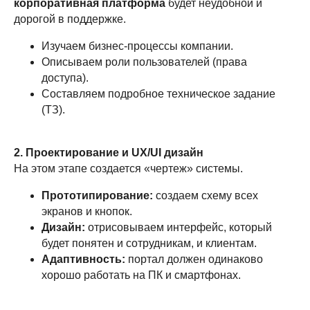
корпоративная платформа
будет неудобной и
+7 (933) 338-73-45
дорогой в поддержке.
Изучаем бизнес-процессы компании.
MAX
Telegram
Описываем роли пользователей (права
доступа).
Составляем подробное техническое задание
kks@k
utmedia.ru
(ТЗ).
660017, г.Красноярск, ул. Карла
Маркса, 48. офис 706
2. Проектирование и UX/UI дизайн
На этом этапе создается «чертеж» системы.
Пн - Пт 09:00 - 19:00
Прототипирование:
создаем схему всех
экранов и кнопок.
Навигация сайта
Дизайн:
отрисовываем интерфейс, который
О компании
будет понятен и сотрудникам, и клиентам.
Адаптивность:
портал должен одинаково
Услуги
хорошо работать на ПК и смартфонах.
Портфолио
Новости